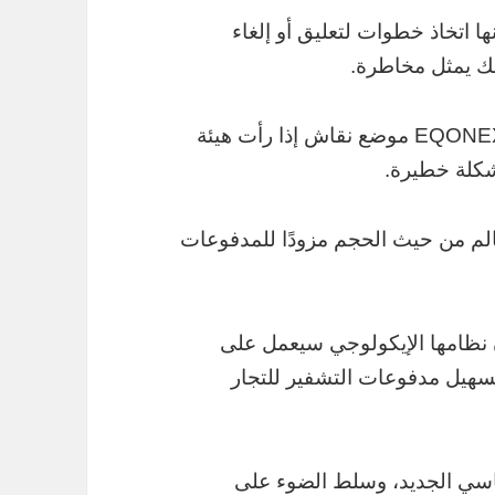
لاعتبار ، تقول FCA أنه يمكنها اتخاذ خطوات لتعليق أو إلغاء
ك يمثل مخاطرة.
يشير هذا إلى أنه يمكن جعل شراكة EQONEX-Bifinity موضع نقاش إذا رأت هيئة
لم من حيث الحجم مزودًا للمدفوعات
شور على مدونتها ، قالت Binance إن نظامها الإيكولوجي سيعمل على
ها إلى تسهيل مدفوعات التشفير للتجار
أساسي الجديد، وسلط الضوء على