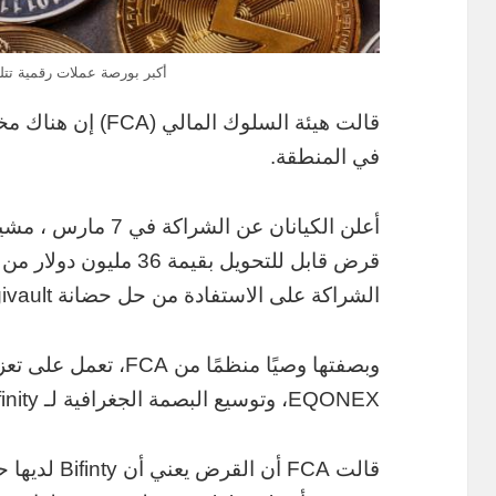
أكبر بورصة عملات رقمية تتلق
قالت هيئة السلوك ال
في المنطقة.
أعلن الكيانان عن الش
الشراكة على الاستفادة من حل حضانة EQONEX Digivault
وبصفتها وصيًا منظمًا من
EQONEX، وتوسيع البصمة الجغرافية لـ Bifinity من خلال إطار ترخيص EQONEX.