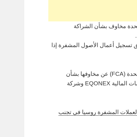
متحدة مخاوف بشأن الشراكة
يق تسجيل أعمال الأصول المشفرة إذا
وأعربت هيئة السلوك المالي في المملكة المتحدة (FCA) عن مخاوفها بشأن
الشراكة الإستراتيجية الأخيرة بين شركة الخدمات المالية EQONEX وشركة
C لماذا لا تساعد العملات المشفرة روسيا في تجنب