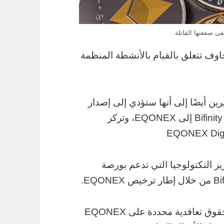
ى صفعتها القاتلة
مالي (FCA) إن هناك مخاوف تتعلق بالقيام بالأنشطة المنظمة
راكة في 7 مارس ، مشيرين أيضًا إلى أنها ستؤدي إلى إصدار
قرض قابل للتحويل بقيمة 36 مليون دولار من Bifinity إلى EQONEX، وتركز
 FCA، تعمل على تعزيز التكنولوجيا التي تدعم بورصة
قالت FCA أن القرض يعني أن Bifinty لديها حقوق تعاقدية محددة على EQONEX