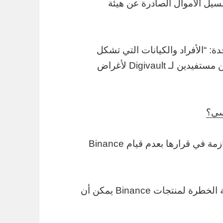
جب لوائح غسيل الأموال الصادرة عن هيئة
ة: “الأفراد والكيانات التي تشكل
جزءًا من Binance Group ربما أصبحوا مالكين مستفيدين لـ Digivault لأغراض
وسي؟
ومع ذلك ، فإن هيئة السلوك المالي (FCA) حازمة في قرارها بعدم قيام Binance
وتعتقد هيئة السلوك المالي (FCA) أن الطبيعة الخطرة لمنتجات Binance يمكن أن