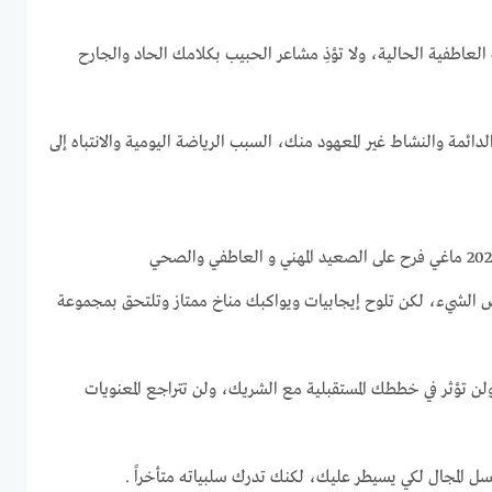
ك العاطفية الحالية، ولا تؤذِ مشاعر الحبيب بكلامك الحاد والجارح
دائمة والنشاط غير المعهود منك، السبب الرياضة اليومية والانتباه إلى
 الشيء، لكن تلوح إيجابيات ويواكبك مناخ ممتاز وتلتحق بمجموعة
ولن تؤثر في خططك المستقبلية مع الشريك، ولن تتراجع المعنويات
كسل المجال لكي يسيطر عليك، لكنك تدرك سلبياته متأخراً .