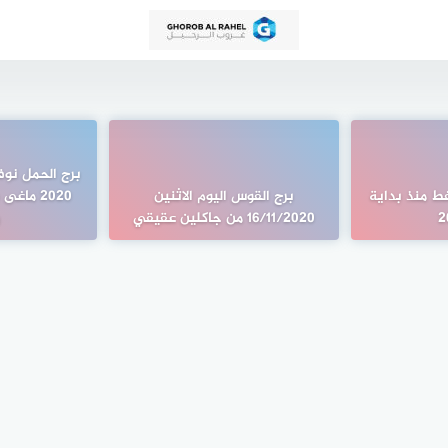
برج الحمل نوف
فط منذ بداية
برج القوس اليوم الاثنين
2020 ماغ
16/11/2020 من جاكلين عقيقي
و