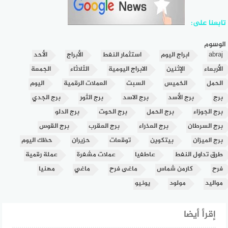
تابعنا على:
الوسوم
abraj
ابراج اليوم
استثمار النفط
الأبراج
الأحد
الأربعاء
الإثنين
الابراج اليومية
الثلاثاء
الجمعة
الحمل
الخميس
السبت
العملات الرقمية
اليوم
برج
برج الأسد
برج الاسد
برج الثور
برج الجدي
برج الجوزاء
برج الحمل
برج الحوت
برج الدلو
برج السرطان
برج العذراء
برج العقرب
برج القوس
برج الميزان
بيتكوين
توقعات
حزيران
حظك اليوم
طرق تداول النفط
عاطفيا
عملات مشفرة
عملة رقمية
فرح
كارمن شماس
ماغى فرح
ماغي
مهنيا
مواليد
مولود
يونيو
إقرأ أيضا