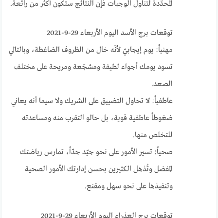
المحدّدة لتناول الوجبات فإن النتائج ستكون أكثر من رائعة.
توقعات برج الأسد اليوم الأربعاء 29-9-2021
مهنياً: يوم إيجابيّ لأنّه خال من الظروف الضاغطة، وبالتالي
تسود يومك أجواء لطيفة ومشجّعة ومريحة على مختلف
الصعد.
عاطفياً: لا تحاول التضييق على الشريك ولا سيما أنه يعاني
ضغوطاً عاطفية قوية، بل حالو التقرب منه ومساعدته
للتخلص منها.
صحياً: تسير الأمور على نحو جيّد جدّاً، تمارس رياضتك
المفضل وتُذهل الكثيرين بحسن إدارتك الأمور الصحية
وتنفيذها على نحو سهل ومقنع.
توقعات برج العذراء اليوم الأربعاء 29-9-2021