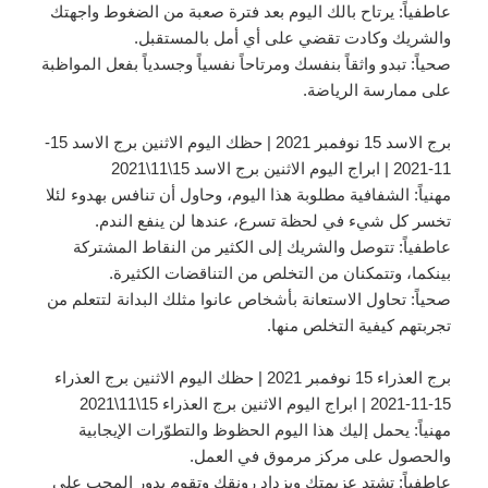
عاطفياً: يرتاح بالك اليوم بعد فترة صعبة من الضغوط واجهتك
والشريك وكادت تقضي على أي أمل بالمستقبل.
صحياً: تبدو واثقاً بنفسك ومرتاحاً نفسياً وجسدياً بفعل المواظبة
على ممارسة الرياضة.
برج الاسد 15 نوفمبر 2021 | حظك اليوم الاثنين برج الاسد 15-
11-2021 | ابراج اليوم الاثنين برج الاسد 15\11\2021
مهنياً: الشفافية مطلوبة هذا اليوم، وحاول أن تنافس بهدوء لئلا
تخسر كل شيء في لحظة تسرع، عندها لن ينفع الندم.
عاطفياً: تتوصل والشريك إلى الكثير من النقاط المشتركة
بينكما، وتتمكنان من التخلص من التناقضات الكثيرة.
صحياً: تحاول الاستعانة بأشخاص عانوا مثلك البدانة لتتعلم من
تجربتهم كيفية التخلص منها.
برج العذراء 15 نوفمبر 2021 | حظك اليوم الاثنين برج العذراء
15-11-2021 | ابراج اليوم الاثنين برج العذراء 15\11\2021
مهنياً: يحمل إليك هذا اليوم الحظوظ والتطوّرات الإيجابية
والحصول على مركز مرموق في العمل.
عاطفياً: تشتد عزيمتك ويزداد رونقك وتقوم بدور المحب على