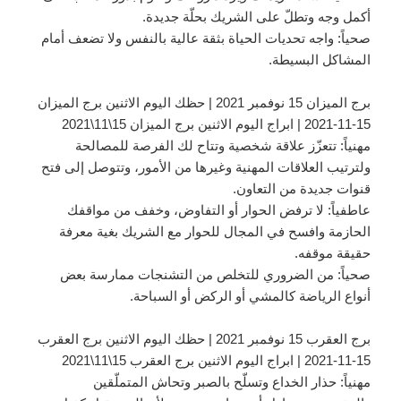
أكمل وجه وتطلّ على الشريك بحلّة جديدة.
صحياً: واجه تحديات الحياة بثقة عالية بالنفس ولا تضعف أمام
المشاكل البسيطة.
برج الميزان 15 نوفمبر 2021 | حظك اليوم الاثنين برج الميزان
15-11-2021 | ابراج اليوم الاثنين برج الميزان 15\11\2021
مهنياً: تتعزّز علاقة شخصية وتتاح لك الفرصة للمصالحة
ولترتيب العلاقات المهنية وغيرها من الأمور، وتتوصل إلى فتح
قنوات جديدة من التعاون.
عاطفياً: لا ترفض الحوار أو التفاوض، وخفف من مواقفك
الحازمة وافسح في المجال للحوار مع الشريك بغية معرفة
حقيقة موقفه.
صحياً: من الضروري للتخلص من التشنجات ممارسة بعض
أنواع الرياضة كالمشي أو الركض أو السباحة.
برج العقرب 15 نوفمبر 2021 | حظك اليوم الاثنين برج العقرب
15-11-2021 | ابراج اليوم الاثنين برج العقرب 15\11\2021
مهنياً: حذار الخداع وتسلّح بالصبر وتحاش المتملّقين