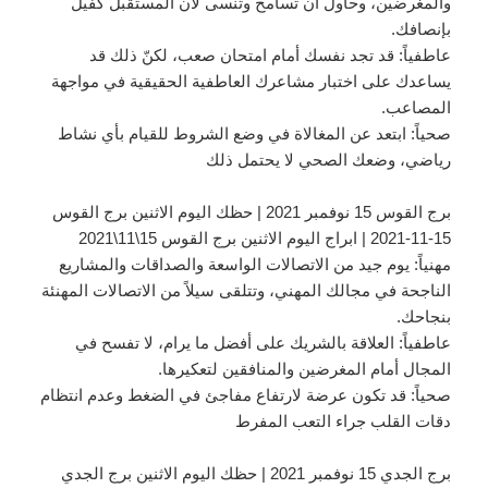
والمغرضين، وحاول أن تسامح وتنسى لأن المستقبل كفيل
بإنصافك.
عاطفياً: قد تجد نفسك أمام امتحان صعب، لكنّ ذلك قد
يساعدك على اختبار مشاعرك العاطفية الحقيقية في مواجهة
المصاعب.
صحياً: ابتعد عن المغالاة في وضع الشروط للقيام بأي نشاط
رياضي، وضعك الصحي لا يحتمل ذلك
برج القوس 15 نوفمبر 2021 | حظك اليوم الاثنين برج القوس
15-11-2021 | ابراج اليوم الاثنين برج القوس 15\11\2021
مهنياً: يوم جيد من الاتصالات الواسعة والصداقات والمشاريع
الناجحة في مجالك المهني، وتتلقى سيلاً من الاتصالات المهنئة
بنجاحك.
عاطفياً: العلاقة بالشريك على أفضل ما يرام، لا تفسح في
المجال أمام المغرضين والمنافقين لتعكيرها.
صحياً: قد تكون عرضة لارتفاع مفاجئ في الضغط وعدم انتظام
دقات القلب جراء التعب المفرط
برج الجدي 15 نوفمبر 2021 | حظك اليوم الاثنين برج الجدي