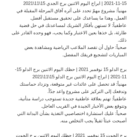
15-11-2021 | ابراج اليوم الاثنين برج الجدي 15\11\2021
مهنياً: مشروع مهمّ تحدد على أثره آفاق المرحلة المقبلة في
العمل، وهذا ما يساعدك على تحقيق مستقبل أفضل.
عاطفياً: لا تستهن بأفكار الشريك لمساعدتك في حل قضية
طارئة، بل خذها بعين الاعتبار وكما يجب، فهو وحده القادر على
ذلك.
صحياً: حاول أن تقصد الملاعب الرياضية ومشاهدة بعض
المباريات لتشجيع فريقك المفضل.
برج الدلو 15 نوفمبر 2021 | حظك اليوم الاثنين برج الدلو 15-
11-2021 | ابراج اليوم الاثنين برج الدلو 15\11\2021
مهنياً: قد تحصل على عائدات غير متوقعة، وتزداد حماستك
وتدفعك إلى التركيز على مشروع واعد جدّاً.
عاطفياً: تهتم بعلاقة عاطفية جديدة تستوجب دراسة متأنية،
وتتوقع بعض الأخبار الجيدة في القريب العاجل.
صحياً: عليك استشارة اختصاصيي التغذية بشأن البدانة التي
أصبحت عبئاً ثقيلاً يجب التخلص منه.
برج الحوت 15 نوفمبر 2021 | حظك اليوم الاثنين برج الحوت