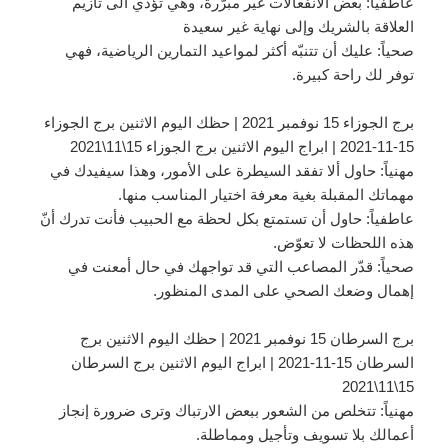
عاطفياً: بعض الانفعالات غير مبرّرة، وهي تؤدي الى تأزيم
العلاقة بالشريك وإلى نهاية غير سعيدة
صحياً: عليك أن تتنبّه أكثر لمواعيد التمارين الرياضية، فهي
توفر لك راحة كبيرة.
برج الجوزاء 15 نوفمبر 2021 | حظك اليوم الاثنين برج الجوزاء
15-11-2021 | ابراج اليوم الاثنين برج الجوزاء 15\11\2021
مهنياً: حاول ألا تفقد السيطرة على الأمور، وهذا سيفيدك في
مهماتك المقبلة بغية معرفة اختيار المناسب منها.
عاطفياً: حاول أن تستمتع بكل لحظة مع الحبيب فأنت تدرك أنّ
هذه اللحظات لا تعوّض.
صحياً: قدّر المصاعب التي قد تواجهك في حال أمعنت في
إهمال وضعك الصحي على المدى المنظور.
برج السرطان 15 نوفمبر 2021 | حظك اليوم الاثنين برج
السرطان 15-11-2021 | ابراج اليوم الاثنين برج السرطان
15\11\2021
مهنياً: تتخلص من الشعور ببعض الارتباك وترى ضرورة إنجاز
أعمالك بلا تسويف وتأجيل ومماطلة.