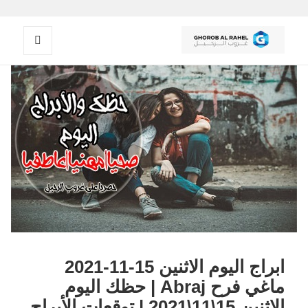
القائمة
غروب الرحيل
والودجات
ابراج اليوم الاثنين 15-11-2021
ماغي فرح Abraj | حظك اليوم
الاثنين 15\11\2021 | توقعات الأبراج