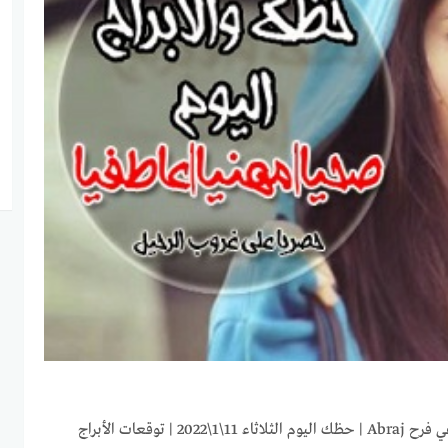
ابراج اليوم الثلاثاء 11-1-2022 ماغي فرح Abraj | حظك اليوم الثلاثاء 11\1\2022 | توقعات الأبراج