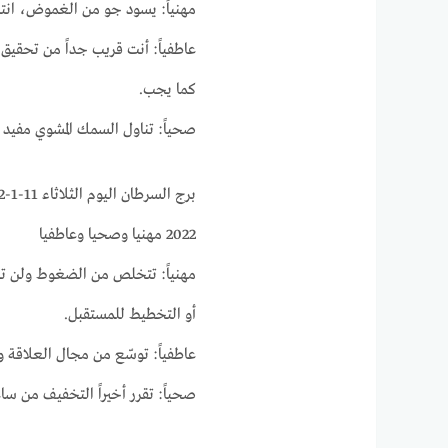
مهنياً: يسود جو من الغموض، انتبه
عاطفياً: أنت قريب جداً من تحقيق 
كما يجب.
صحياً: تناول السمك المشوي مفيد أك
2022 مهنيا وصحيا وعاطفيا
مهنياً: تتخلص من الضغوط ولن تجد
أو التخطيط للمستقبل.
عاطفياً: توسّع من مجال العلاقة 
صحياً: تقرر أخيراً التخفيف من س