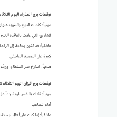
توقعات برج العذراء اليوم الثلاثاء 23-3-021
مهنياً: كلمات المديح والتنويه عنوا
المشاريع التي عادت بالفائدة الكبي
عاطفياً: قد تكون بحاجة إلى الراح
كبيرة على الصعيد العاطفي.
صحياً: استرخ قدر المستطاع، ورفّه 
توقعات برج الميزان اليوم الثلاثاء 23-3-2021
مهنياً: ثقتك بالنفس قوية جداً على
أمام المصاعب.
عاطفياً: إذا كنت عازباً فالمناخ مل