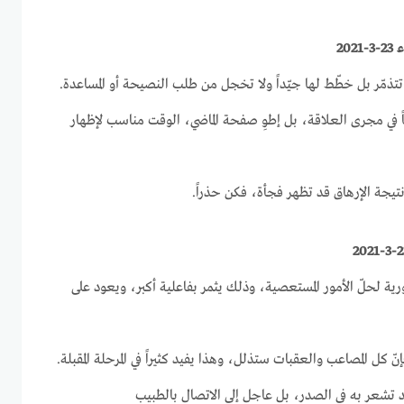
20
ا تتذمّر بل خطّط لها جيّداً ولا تخجل من طلب النصيحة أو المساعدة.
باً في مجرى العلاقة، بل إطوِ صفحة الماضي، الوقت مناسب لإظهار
تيجة الإرهاق قد تظهر فجأة، فكن حذراً.
ية لحلّ الأمور المستعصية، وذلك يثمر بفاعلية أكبر، ويعود على
نّ كل المصاعب والعقبات ستذلل، وهذا يفيد كثيراً في المرحلة المقبلة.
د تشعر به في الصدر، بل عاجل إلى الاتصال بالطبيب