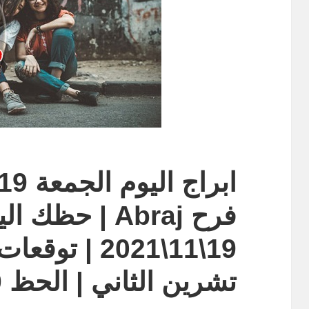
فرح Abraj | حظ
19\11\2021 | 
تشرين الثاني | الحظ 19 نوفمبر 2021