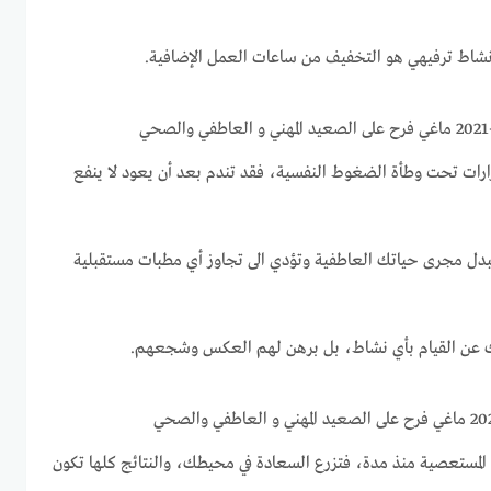
 نشاط ترفيهي هو التخفيف من ساعات العمل الإضافية.
رارات تحت وطأة الضغوط النفسية، فقد تندم بعد أن يعود لا ينفع
تبدل مجرى حياتك العاطفية وتؤدي الى تجاوز أي مطبات مستقبلية
زك عن القيام بأي نشاط، بل برهن لهم العكس وشجعهم.
ت المستعصية منذ مدة، فتزرع السعادة في محيطك، والنتائج كلها تكون