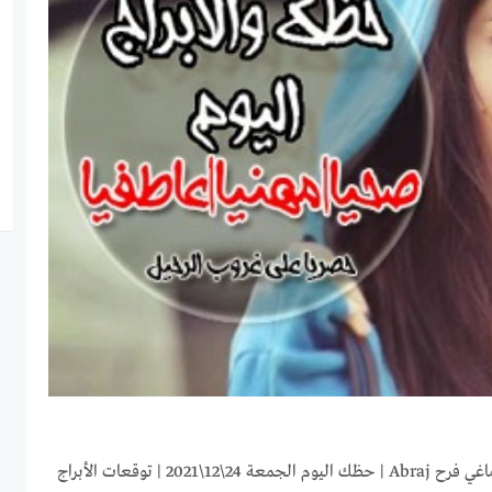
ابراج اليوم الجمعة 24-12-2021 ماغي فرح Abraj | حظك اليوم الجمعة 24\12\2021 | توقعات الأبراج