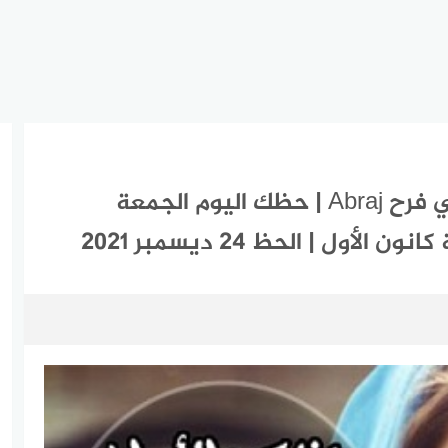
ابراج اليوم الجمعة 24-12-2021 ماغي فرح Abraj | حظك اليوم الجمعة