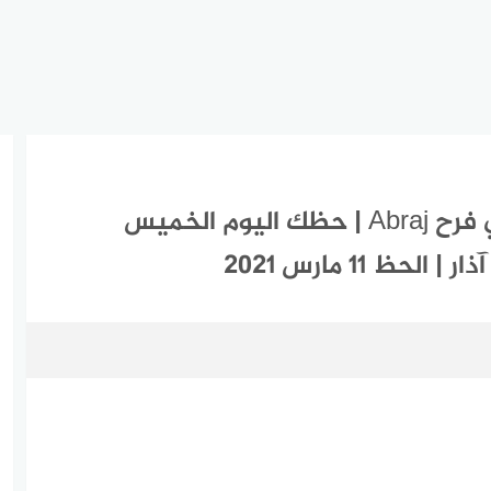
ابراج اليوم الخميس 11-3-2021 ماغي فرح Abraj | حظك اليوم الخميس