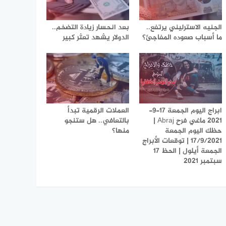
الجنيه الاسترليني يرتفع..
بعد انحسار زيادة التضخم..
ما أسباب صعوده المفاجئ؟
الدولار يشهد تعثر كبير
ابراج اليوم الجمعة 17-9-
العملات الرقمية تبدأ
2021 ماغي فرح Abraj |
بالتعافي.. هل ستنجو
حظك اليوم الجمعة
منها؟
17/9/2021 | توقعات الأبراج
الجمعة أيلول | الحظ 17
سبتمبر 2021