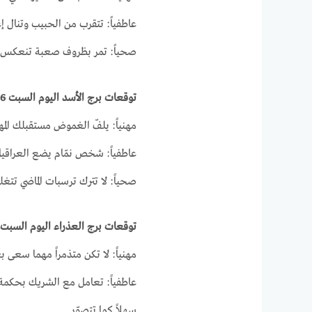
عاطفياً: تتقرب من الحبيب وتنال إ
صحياً: تمر بظروف صعبة تنعكس 
توقعات برج الأسد اليوم السبت 6-3-2021
مهنياً: يلفّ الغموض مستقبلك المه
عاطفياً: شخص نمّام يضع العراقيل
صحياً: لا تترك ترسبات الماضي تتغ
توقعات برج العذراء اليوم السبت 6-3-2021
مهنياً: لا تكن متذمراً مهما سع
عاطفياً: تعامل مع الشريك بحكمة
سهلاً كما تتصوّر