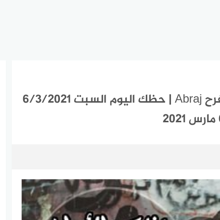
ابراج اليوم السبت 6-3-2021 ماغي فرح Abraj | حظك اليوم السبت 6/3/2021