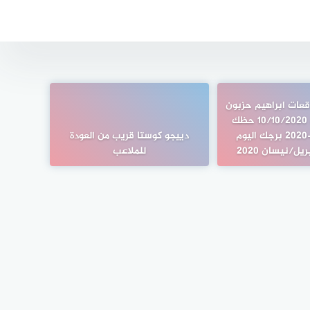
توقعات ابراهيم حزبون
اليوم الجمعة 10/10/2020 حظك
اليوم 10-10-2020 برجك اليوم
دييجو كوستا قريب من العودة
للملاعب