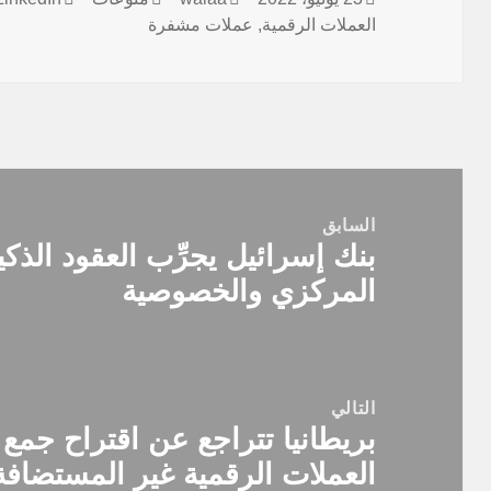
في
العملات الرقمية
,
عملات مشفرة
تصفّح
المقالات
السابق
بنك إسرائيل يجرِّب العقود الذكي
المقالة
المركزي والخصوصية
السابقة:
التالي
بريطانيا تتراجع عن اقتراح جمع
المقالة
العملات الرقمية غير المستضافة
التالية: