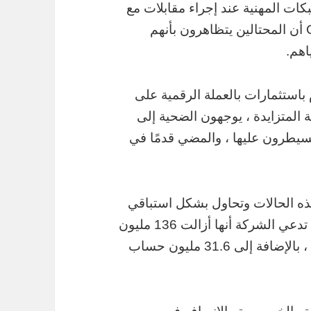
 والشبكات المهنية عند إجراء مقابلات مع
العديد من ضحايا الاحتيال ، وجدت قناة CNBC أن المحتالين يتظاهرون بأنهم
اهم.
 باستثمارات بالعملة الرقمية على
المتزايدة ، يوجهون الضحية إلى
سيطرون عليها ، والمضي قدمًا في
يد من مثل هذه الحالات وتحاول بشكل استباقي
التخفيف منها في تقرير الشفافية الخاص بها ، تدعي الشركة أنها أزالت 136 مليون
حالة من المحتوى غير المرغوب فيه والاحتيال ، بالإضافة إلى 31.6 مليون حساب