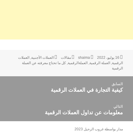
نُشرت
الكاتب
التصنيفات
الوسوم
16 يوليو، 2022
shaima
مقالات
العملات الأجنبية
,
العملات
في
الرقمية
,
العملة الرقمية
,
العملةالرقمية
,
كل ما تحتاج معرفته عن العملة
الرقمية
صفّح
السابق
لمقالات
كيفية التجارة في العملات الرقمية
المقالة
السابقة:
التالي
معلومات عن تداول العملات الرقمية
المقالة
التالية:
مدار بواسطة غروب الرحيل 2023