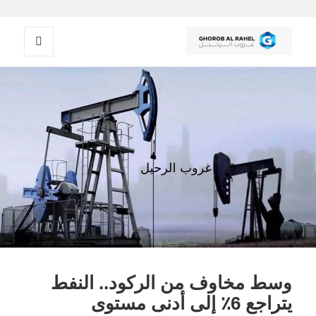
القائمة
غروب الرحيل
والودجات
وسط مخاوف من الركود.. النفط
يتراجع 6٪ إلى أدنى مستوى