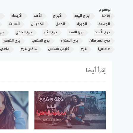
الوسوم
abraj
ابراج اليوم
الأبراج
الأحد
الأربعاء
الجمعة
الجوزاء
الحمل
الخميس
السبت
برج الأسد
برج الاسد
برج الثور
برج الجدي
برج
برج السرطان
برج العذراء
برج العقرب
برج القوس
عاطفيا
فرح
كارمن شماس
ماغى فرح
ماغي
إقرأ أيضا