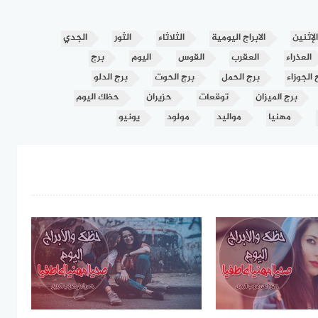
الإثنين
الابراج اليومية
الثلاثاء
الثور
الجدي
العذراء
العقرب
القوس
اليوم
برج
 الجوزاء
برج الحمل
برج الحوت
برج الدلو
برج الميزان
توقعات
حزيران
حظك اليوم
مهنيا
مواليد
مولود
يونيو