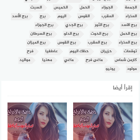
الجمعة
الجوزاء
الحمل
الخميس
السبت
العذراء
العقرب
القوس
اليوم
برج
برج الأسد
برج الاسد
برج الثور
برج الجدي
برج الجوزاء
برج الحمل
برج الحوت
برج الدلو
برج السرطان
برج العذراء
برج العقرب
برج القوس
برج الميزان
توقعات
حزيران
حظك اليوم
عاطفيا
فرح
كارمن شماس
ماغى فرح
ماغي
مهنيا
مواليد
مولود
يونيو
إقرأ أيضا