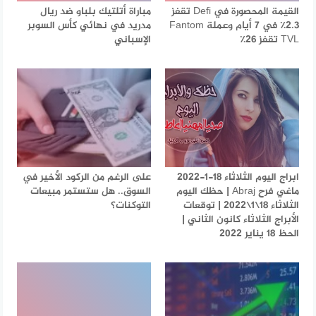
القيمة المحصورة في Defi تقفز
مباراة أتلتيك بلباو ضد ريال
2.3٪ في 7 أيام وعملة Fantom
مدريد في نهائي كأس السوبر
TVL تقفز 26٪
الإسباني
ابراج اليوم الثلاثاء 18-1-2022
على الرغم من الركود الأخير في
ماغي فرح Abraj | حظك اليوم
السوق.. هل ستستمر مبيعات
الثلاثاء 18\1\2022 | توقعات
التوكنات؟
الأبراج الثلاثاء كانون الثاني |
الحظ 18 يناير 2022