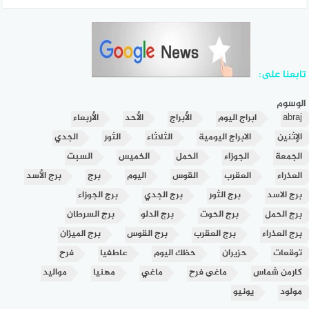
تابعنا على:
الوسوم
abraj
ابراج اليوم
الأبراج
الأحد
الأربعاء
الإثنين
الابراج اليومية
الثلاثاء
الثور
الجدي
الجمعة
الجوزاء
الحمل
الخميس
السبت
العذراء
العقرب
القوس
اليوم
برج
برج الأسد
برج الاسد
برج الثور
برج الجدي
برج الجوزاء
برج الحمل
برج الحوت
برج الدلو
برج السرطان
برج العذراء
برج العقرب
برج القوس
برج الميزان
توقعات
حزيران
حظك اليوم
عاطفيا
فرح
كارمن شماس
ماغى فرح
ماغي
مهنيا
مواليد
مولود
يونيو