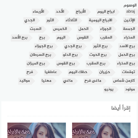
الوسوم
abraj
ابراج اليوم
الأبراج
الأحد
الأربعاء
الإثنين
الابراج اليومية
الثلاثاء
الثور
الجدي
الجمعة
الجوزاء
الحمل
الخميس
السبت
العذراء
العقرب
القوس
اليوم
برج
برج الأسد
برج الاسد
برج الثور
برج الجدي
برج الجوزاء
برج الحمل
برج الحوت
برج الدلو
برج السرطان
برج العذراء
برج العقرب
برج القوس
برج الميزان
توقعات
حزيران
حظك اليوم
عاطفيا
فرح
كارمن شماس
ماغى فرح
ماغي
مهنيا
مواليد
مولود
يونيو
إقرأ أيضا