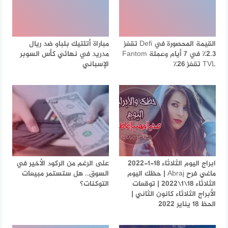
القيمة المحصورة في Defi تقفز
مباراة أتلتيك بلباو ضد ريال
2.3٪ في 7 أيام وعملة Fantom
مدريد في نهائي كأس السوبر
TVL تقفز 26٪
الإسباني
ابراج اليوم الثلاثاء 18-1-2022
على الرغم من الركود الأخير في
ماغي فرح Abraj | حظك اليوم
السوق.. هل ستستمر مبيعات
الثلاثاء 18\1\2022 | توقعات
التوكنات؟
الأبراج الثلاثاء كانون الثاني |
الحظ 18 يناير 2022