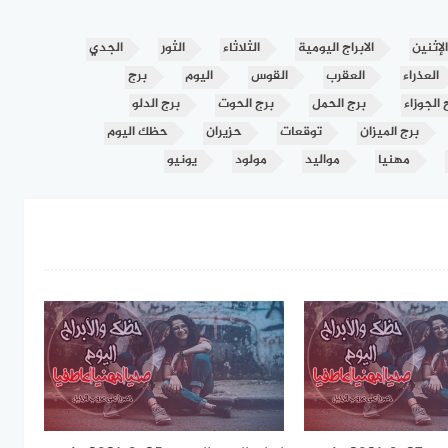
الإثنين
الابراج اليومية
الثلاثاء
الثور
الجدي
العذراء
العقرب
القوس
اليوم
برج
 الجوزاء
برج الحمل
برج الحوت
برج الدلو
برج الميزان
توقعات
حزيران
حظك اليوم
مهنيا
مواليد
مولود
يونيو