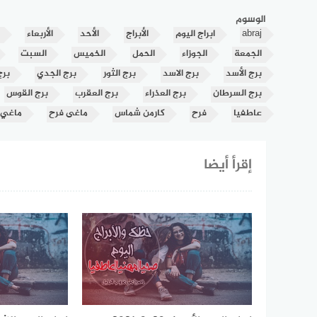
الوسوم
abraj
ابراج اليوم
الأبراج
الأحد
الأربعاء
الجمعة
الجوزاء
الحمل
الخميس
السبت
برج الأسد
برج الاسد
برج الثور
برج الجدي
برج
برج السرطان
برج العذراء
برج العقرب
برج القوس
عاطفيا
فرح
كارمن شماس
ماغى فرح
ماغي
إقرأ أيضا