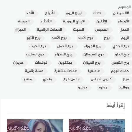
الوسوم
#السرطان
abraj
ابراج اليوم
الأبراج
الأحد
الأربعاء
الإثنين
الابراج اليومية
الثلاثاء
الجمعة
الحمل
الخميس
السبت
العملات الرقمية
الميزان
اليوم
برج
برج الأسد
برج الاسد
برج الثور
برج الجدي
برج الجوزاء
برج الحمل
برج الحوت
برج الدلو
برج السرطان
برج العذراء
برج العقرب
برج القوس
برج الميزان
بيتكوين
توقعات
حزيران
حظك اليوم
عاطفيا
عملات مشفرة
عملة رقمية
فرح
كارمن شماس
ماغى فرح
ماغي
مهنيا
مواليد
مولود
يونيو
إقرأ أيضا