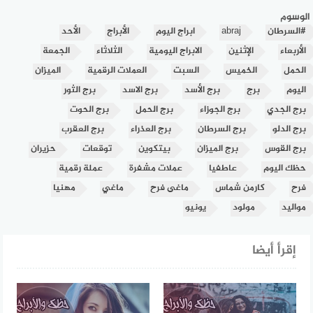
الوسوم
#السرطان
abraj
ابراج اليوم
الأبراج
الأحد
الأربعاء
الإثنين
الابراج اليومية
الثلاثاء
الجمعة
الحمل
الخميس
السبت
العملات الرقمية
الميزان
اليوم
برج
برج الأسد
برج الاسد
برج الثور
برج الجدي
برج الجوزاء
برج الحمل
برج الحوت
برج الدلو
برج السرطان
برج العذراء
برج العقرب
برج القوس
برج الميزان
بيتكوين
توقعات
حزيران
حظك اليوم
عاطفيا
عملات مشفرة
عملة رقمية
فرح
كارمن شماس
ماغى فرح
ماغي
مهنيا
مواليد
مولود
يونيو
إقرأ أيضا