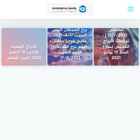
لتجاوز
ابراج اليوم
لى
الخميس 15-7-
لمحتوى
2021 ماغي فرح
Abraj | حظك اليوم
الخميس
برج السرطان اليوم
15/7/2021 |
السبت 17-4-2021
توقعات الأبراج
ماغي فرح | حظك
الخميس تموز |
اليوم برج السرطان
الابراج اليومية
الحظ 15 يوليو
اليوم السبت
الإثنين 19 اكتوبر
2021
17/4/2021
2020 كارمن شماس