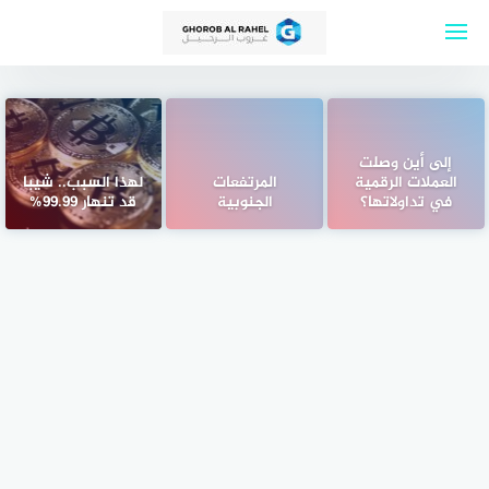
لتجاوز
لى
لمحتوى
إلى أين وصلت
العملات الرقمية
المرتفعات
لهذا السبب.. شيبا
في تداولاتها؟
الجنوبية
قد تنهار 99.99%