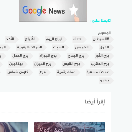
تابعنا على:
الوسوم
#السرطان
abraj
ابراج اليوم
الأبراج
الأحد
الحمل
الخميس
السبت
العملات الرقمية
المي
برج الثور
برج الجدي
برج الجوزاء
برج الحمل
ب
برج العقرب
برج القوس
برج الميزان
بيتكوين
عملات مشفرة
عملة رقمية
فرح
كارمن شماس
يونيو
إقرأ أيضا