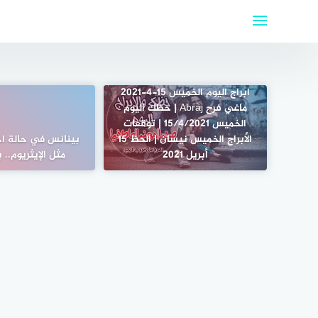
لتجاوز
لى
لمحتوى
ابراج اليوم الخميس 15-4-2021
ماغي فرح Abraj | حظك اليوم
الخميس 15/4/2021 | توقعات
الأبراج الخميس نيسان | الحظ 15
بينانس في حالة اح
أبريل 2021
مثل الإيثريوم.. 