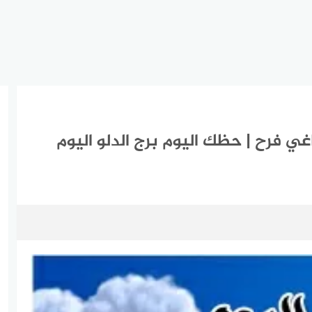
لدلو اليوم الأربعاء 31-3-2021 ماغي فرح | حظك اليوم برج الدلو اليوم