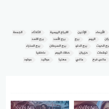
الأربعاء
الإثنين
الابراج اليومية
الثلاثاء
الجمعة
زان
اليوم
برج
برج الأسد
برج الاسد
رج الحوت
برج الدلو
برج السرطان
برج العذراء
توقعات
حزيران
حظك اليوم
عاطفيا
ماغى فرح
ماغي
مهنيا
مواليد
مولود