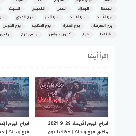
abraj
ابراج اليوم
الأبراج
الأحد
الأربعاء
الجمعة
الجوزاء
الحمل
الخميس
السبت
برج الأسد
برج الاسد
برج الثور
برج الجدي
برج
برج السرطان
برج العذراء
برج العقرب
برج القوس
عاطفيا
فرح
كارمن شماس
ماغى فرح
ماغي
إقرأ أيضا
ابراج اليوم الأربعاء 29-9-2021
ماغي فرح Abraj | حظك اليوم
فرح aj