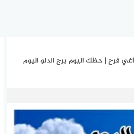
الدلو اليوم الإثنين 29-3-2021 ماغي فرح | حظك اليوم برج الدلو اليوم