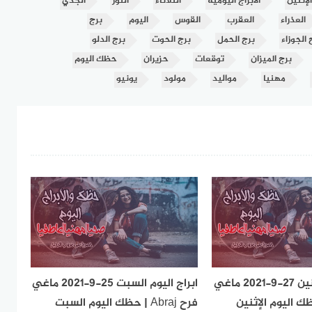
الإثنين
الابراج اليومية
الثلاثاء
الثور
الجدي
العذراء
العقرب
القوس
اليوم
برج
 الجوزاء
برج الحمل
برج الحوت
برج الدلو
برج الميزان
توقعات
حزيران
حظك اليوم
مهنيا
مواليد
مولود
يونيو
ابراج اليوم الإثنين 27-9-2021 ماغي
ابراج اليوم السبت 25-9-2021 ماغي
Abr | حظك اليوم الإثنين
فرح Abraj | حظك اليوم السبت