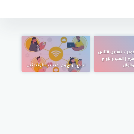
مبر / تشرين الثانى
ى فرح | الحب والزواج
المال
انواع الربح من الانترنت للمبتدئين