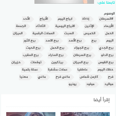
تابعنا على:
الوسوم
#السرطان
abraj
ابراج اليوم
الأبراج
الأحد
الأربعاء
الإثنين
الابراج اليومية
الثلاثاء
الجمعة
الحمل
الخميس
السبت
العملات الرقمية
الميزان
اليوم
برج
برج الأسد
برج الاسد
برج الثور
برج الجدي
برج الجوزاء
برج الحمل
برج الحوت
برج الدلو
برج السرطان
برج العذراء
برج العقرب
برج القوس
برج الميزان
بيتكوين
توقعات
حزيران
حظك اليوم
عاطفيا
عملات مشفرة
عملة رقمية
فرح
كارمن شماس
ماغى فرح
ماغي
مهنيا
مواليد
مولود
يونيو
إقرأ أيضا