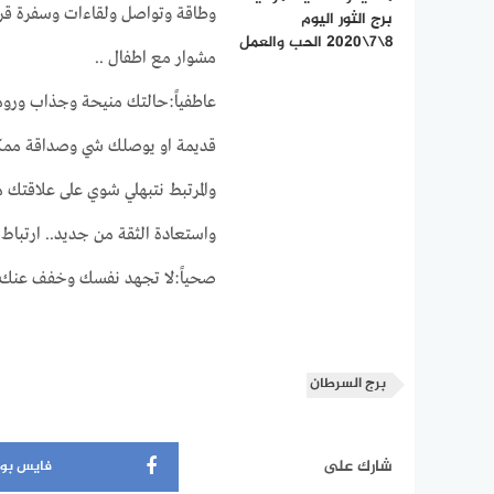
وطاقة وتواصل ولقاءات وسفرة قر
برج الثور اليوم
8\7\2020 الحب والعمل
مشوار مع اطفال ..
عاطفياً:حالتك منيحة وجذاب ور
قديمة او يوصلك شي وصداقة ممك
والمرتبط نتبهلي شوي على علاقتك 
واستعادة الثقة من جديد.. ارتباط 
صحياً:لا تجهد نفسك وخفف عنك ا
برج السرطان
شارك على
فايس بو