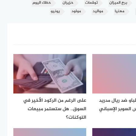
برج الميزان
توقعات
حزيران
حظك اليوم
مهنيا
مواليد
مولود
يونيو
لباو ضد ريال مدريد
على الرغم من الركود الأخير في
السوبر الإسباني
السوق.. هل ستستمر مبيعات
التوكنات؟