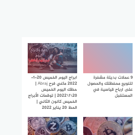
9 عملات بديلة مشفرة
ابراج اليوم الخميس 20-1-
لتنويع محفظتك والحصول
2022 ماغي فرح Abraj |
على ارباح قياسية في
حظك اليوم الخميس
المستقبل
20\1\2022 | توقعات الأبراج
الخميس كانون الثاني |
الحظ 20 يناير 2022