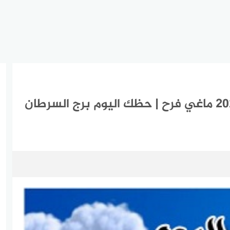
برج السرطان اليوم الخميس 14-1-2021 ماغي فرح | حظك اليوم برج السرطان