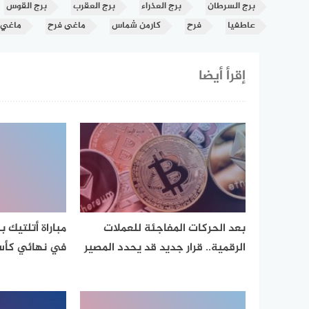
برج السرطان
برج العذراء
برج العقرب
برج القوس
عاطفيا
فرح
كارمن شماس
ماغى فرح
ماغي
إقرأ أيضا
بعد الحركات المفاجئة للعملات
مباراة أتلتيك ب
الرقمية.. قرار جديد قد يحدد المصير
في نهائي كأس 