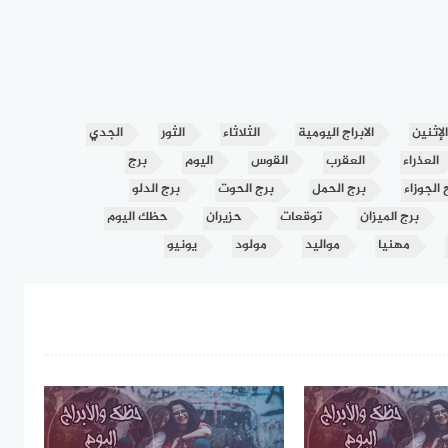
الإثنين
الابراج اليومية
الثلاثاء
الثور
الجدي
العذراء
العقرب
القوس
اليوم
برج
 الجوزاء
برج الحمل
برج الحوت
برج الدلو
برج الميزان
توقعات
حزيران
حظك اليوم
مهنيا
مواليد
مولود
يونيو