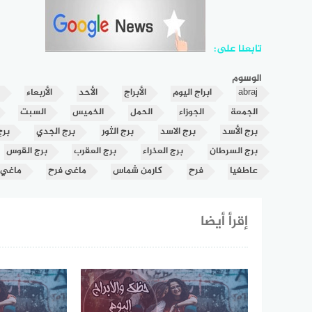
تابعنا على:
الوسوم
abraj
ابراج اليوم
الأبراج
الأحد
الأربعاء
الجمعة
الجوزاء
الحمل
الخميس
السبت
برج الأسد
برج الاسد
برج الثور
برج الجدي
برج
برج السرطان
برج العذراء
برج العقرب
برج القوس
عاطفيا
فرح
كارمن شماس
ماغى فرح
ماغي
إقرأ أيضا