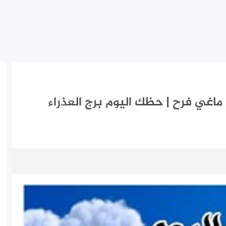
برج العذراء اليوم الثلاثاء 30-3-2021 ماغي فرح | حظك اليوم برج العذراء