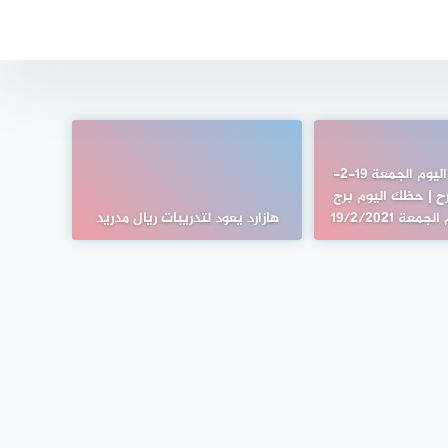
برج السرطان اليوم الجمعة 19-2-
 فرح | حظك اليوم برج
عة 19/2/2021
هازارد يعود لتدريبات ريال مدريد