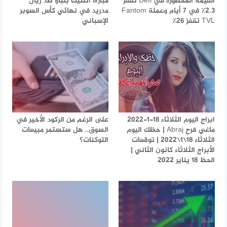
القيمة المحصورة في Defi تقفز
مباراة أتلتيك بلباو ضد ريال
2.3٪ في 7 أيام وعملة Fantom
مدريد في نهائي كأس السوبر
TVL تقفز 26٪
الإسباني
ابراج اليوم الثلاثاء 18-1-2022
على الرغم من الركود الأخير في
ماغي فرح Abraj | حظك اليوم
السوق.. هل ستستمر مبيعات
الثلاثاء 18\1\2022 | توقعات
التوكنات؟
الأبراج الثلاثاء كانون الثاني |
الحظ 18 يناير 2022