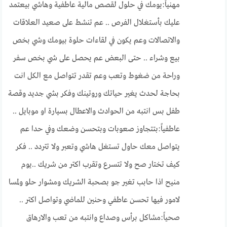
مهنياً:يومك في حلول لقصص مالية عاطفية وهاشي بيعتمد
عليك بأستغلال الفرص .. عم تنشط على صعيد العلاقات
والاتصالات وعم يكون في لقاءات حلوة بيومك وشي بخص
بيع وشراء .. حتى البعض عم يحصل على شي بخص سفر
وراحة من ضغوط وتعب وعم تقدر تتواصل مع الكل انت
بحاجة لحدث يغير حياتك وروتينك وفكر بشي جديد وقصة
طفل بس انتبه من الحوادث والاعطال بسيارة او موبايل ..
عاطفياً:بتتجاوز صعوبات وبتحسن وضعك وفي حدا عم
يتواصل معك حاول تستغل هاشي وتعبر ولا تتردد .. فكر
كيف تختار صح ولا تتسرع وتقرب اكتر من شريك ..يوم
منيح اذا حابب تغير جو بصحبة الشريك ومشوار حلو ولمسا
لامور فيها تحسن عاطفي وحنين للماضي وتواصل اكتر ..
صحياً:مشاكل برأس وصداع وانتبه من تعب والارهاق