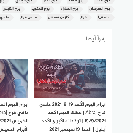
برج الأسد
برج الاسد
برج الثور
برج الجدي
برج
برج السرطان
برج العذراء
برج العقرب
برج القوس
عاطفيا
فرح
كارمن شماس
ماغى فرح
ماغي
إقرأ أيضا
ابراج اليوم الأحد 19-9-2021 ماغي
فرح Abraj | حظك اليوم الأحد
19/9/2021 | توقعات الأبراج الأحد
أيلول | الحظ 19 سبتمبر 2021