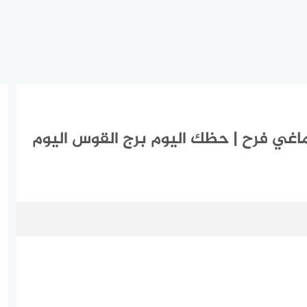
ج القوس اليوم الاربعاء 3-3-2021 ماغي فرح | حظك اليوم برج القوس اليوم