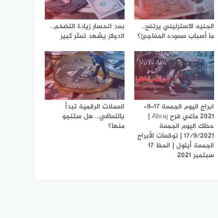
الجنيه الاسترليني يرتفع..
بعد انحسار زيادة التضخم..
ما أسباب صعوده المفاجئ؟
الدولار يشهد تعثر كبير
ابراج اليوم الجمعة 17-9-
العملات الرقمية تبدأ
2021 ماغي فرح Abraj |
بالتعافي.. هل ستنجو
حظك اليوم الجمعة
منها؟
17/9/2021 | توقعات الأبراج
الجمعة أيلول | الحظ 17
سبتمبر 2021