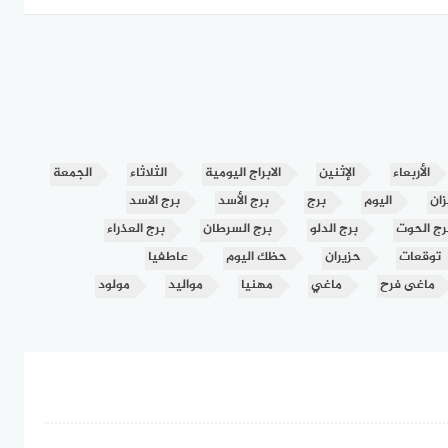
الأربعاء
الإثنين
الابراج اليومية
الثلاثاء
الجمعة
زان
اليوم
برج
برج الأسد
برج الاسد
رج الحوت
برج الدلو
برج السرطان
برج العذراء
توقعات
حزيران
حظك اليوم
عاطفيا
ماغى فرح
ماغي
مهنيا
مواليد
مولود