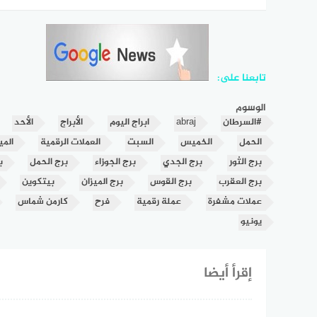
تابعنا على:
الوسوم
#السرطان
abraj
ابراج اليوم
الأبراج
الأحد
الحمل
الخميس
السبت
العملات الرقمية
المي
برج الثور
برج الجدي
برج الجوزاء
برج الحمل
ب
برج العقرب
برج القوس
برج الميزان
بيتكوين
عملات مشفرة
عملة رقمية
فرح
كارمن شماس
يونيو
إقرأ أيضا