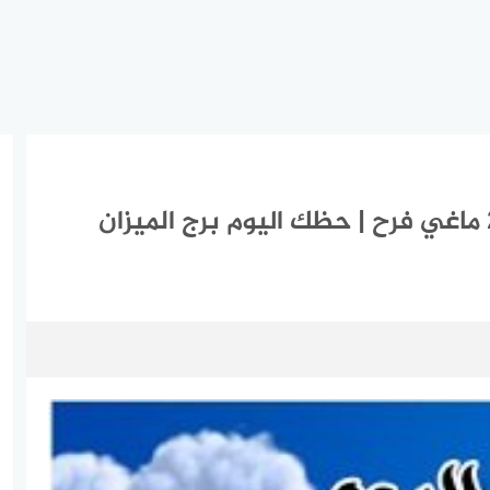
برج الميزان اليوم الخميس 1-4-2021 ماغي فرح | حظك اليوم برج الميزان