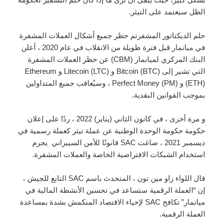
الظل سيعتمد على التيثر.
حلم الديكتاتور المشفرتم حظر جميع أشكال العملات المشفرة
في ميانمار قبل فترة طويلة من الانقلاب في عام 2020 ، أعلن
البنك المركزي لميانمار (CBM) عن حظر العملات المشفرة
التي تشير إلى Bitcoin (BTC) و Litecoin (LTC) و Ethereum
(ETH) و Perfect Money (PM) ، وسيُعاقب جميع المتداولين
بموجب القوانين النقدية.
و مرة أخرى ، في كانون الثاني (يناير) 2022 ، ردًا على إعلان
حكومة حكومة الوحدة الوطنية عن عملة تيثر كعملة رسمية في
ديسمبر 2021 ، صاغت SAC قانونًا للأمن السيبراني يجرم
استخدام الشبكات الافتراضية الخاصة والعملات المشفرة.
قال اللواء زاو مين تون ، المتحدث باسم SAC التابع للجيش ،
إن “العملة الرقمية ستساعد في تحسين الأنشطة المالية في
ميانمار” تكافح SAC لإحياء الاقتصاد المنكمش بشدة بمساعدة
العملة الرقمية.