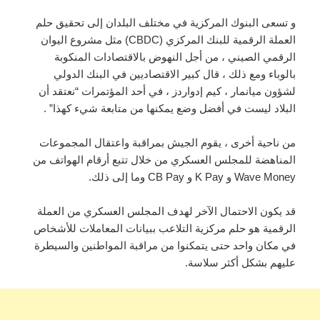
و تسعى البنوك المركزية في مختلف البلدان إلى تحقيق حلم
العملة الرقمية للبنك المركزي (CBDC) مثل مشروع اليوان
الرقمي الصيني ، من أجل النهوض بالاقتصادات المنكوبة
بالوباء ومع ذلك ، قال كبير الاقتصاديين في البنك الدولي
لشؤون ميانمار ، كيم إدواردز ، في أحد المؤتمرات “نعتقد أن
البلاد ليست في أفضل وضع يمكنها من متابعة شيء كهذا” .
من ناحية أخرى ، يقوم الجيش بمراقبة واعتقال المجموعات
المناهضة للمجلس العسكري من خلال تتبع أرقام الهواتف من
Wave Money و K Pay و CB Pay وما إلى ذلك.
قد يكون الاحتمال الآخر لهدف المجلس العسكري من العملة
الرقمية هو حلم مركزية التلاعب ببيانات المعاملات للأشخاص
في مكان واحد حتى يتمكنوا من مراقبة المواطنين والسيطرة
عليهم بشكل أكثر سلاسة.