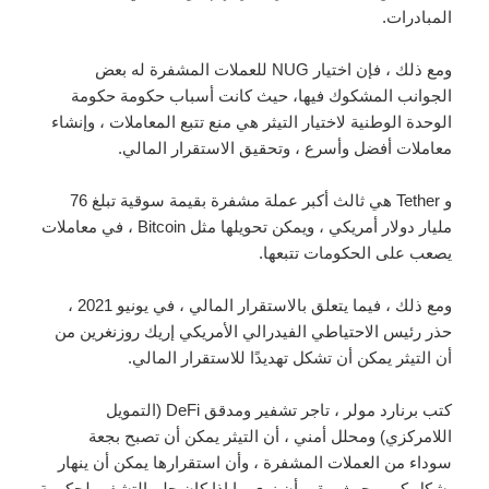
المبادرات.
ومع ذلك ، فإن اختيار NUG للعملات المشفرة له بعض
الجوانب المشكوك فيها، حيث كانت أسباب حكومة حكومة
الوحدة الوطنية لاختيار التيثر هي منع تتبع المعاملات ، وإنشاء
معاملات أفضل وأسرع ، وتحقيق الاستقرار المالي.
و Tether هي ثالث أكبر عملة مشفرة بقيمة سوقية تبلغ 76
مليار دولار أمريكي ، ويمكن تحويلها مثل Bitcoin ، في معاملات
يصعب على الحكومات تتبعها.
ومع ذلك ، فيما يتعلق بالاستقرار المالي ، في يونيو 2021 ،
حذر رئيس الاحتياطي الفيدرالي الأمريكي إريك روزنغرين من
أن التيثر يمكن أن تشكل تهديدًا للاستقرار المالي.
كتب برنارد مولر ، تاجر تشفير ومدقق DeFi (التمويل
اللامركزي) ومحلل أمني ، أن التيثر يمكن أن تصبح بجعة
سوداء من العملات المشفرة ، وأن استقرارها يمكن أن ينهار
بشكل كبير، حيث يبقى أن نرى ما إذا كان حلم التشفير لحكومة