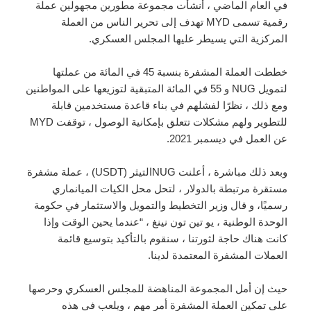
في العام الماضي ، أنشأت مجموعة مطورين مجهولين عملة
رقمية تسمى MYD تهدف إلى تحرير الناس من العملة
المركزية التي يسيطر عليها المجلس العسكري.
خططت العملة المشفرة بنسبة 45 في المائة من عملتها
لتمويل NUG و 55 في المائة المتبقية لتوزيعها على المواطنين
ومع ذلك ، نظرًا لفشلهم في بناء قاعدة مستخدمين قابلة
للتطوير ولهم مشكلات تتعلق بإمكانية الوصول ، توقفت MYD
عن العمل في ديسمبر 2021.
وبعد ذلك مباشرة ، أعلنت NUGالتيثر (USDT) ، عملة مشفرة
مستقرة مرتبطة بالدولار ، لتحل محل الكيات الميانماري
رسميًا، و قال وزير التخطيط والتمويل والاستثمار في حكومة
الوحدة الوطنية ، يو تين تون نينغ ، “عندما يحين الوقت وإذا
كانت هناك حاجة لثورتنا ، سنقوم بالتأكيد بتوسيع قائمة
العملات المشفرة المعتمدة لدينا.
حيث إن أمل المجموعة المناهضة للمجلس العسكري وحرصها
على تمكين العملة المشفرة أمر مهم ، ويلعب في هذه