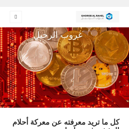
القائمة
غروب الرحيل
والودجات
كل ما تريد معرفته عن معركة أحلام