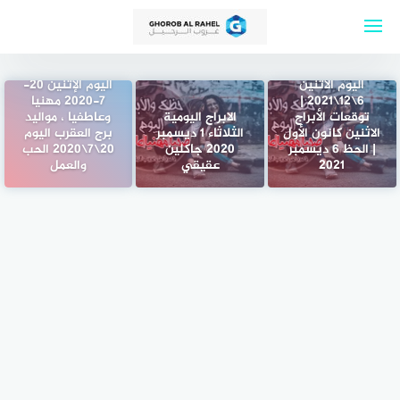
لتجاوز
لى
ابراج اليوم الاثنين
لمحتوى
6-12-2021 ماغي
فرح Abraj | حظك
مولود برج العقرب
اليوم الاثنين
اليوم الإثنين 20-
6\12\2021 |
7-2020 مهنيا
توقعات الأبراج
الابراج اليومية
وعاطفيا ، مواليد
الاثنين كانون الأول
الثلاثاء 1 ديسمبر
برج العقرب اليوم
| الحظ 6 ديسمبر
2020 جاكلين
20\7\2020 الحب
2021
عقيقي
والعمل