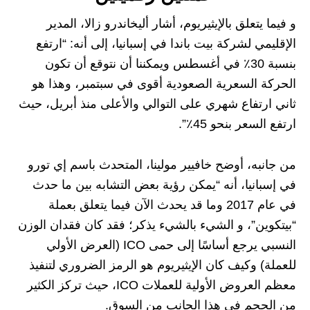
و فيما يتعلق بالإيثيريوم، أشار أليخاندرو زالا، المدير
الإقليمي لشركة بيت باندا في إسبانيا، إلى أنه: “ارتفع
بنسبة 30٪ في أغسطس ويمكننا أن نتوقع أن تكون
الحركة السعرية الصعودية أقوى في سبتمبر، وهذا هو
ثاني ارتفاع شهري على التوالي والأعلى منذ أبريل، حيث
ارتفع السعر بنحو 45٪”.
من جانبه، أوضح خافيير مولينا، المتحدث باسم إي تورو
في إسبانيا، أنه “يمكن رؤية بعض التشابه بين ما حدث
في عام 2017 وما قد يحدث الآن فيما يتعلق بعملة
“بيتكوين”، و الشيء بالشيء يذكر؛ فقد كان فقدان الوزن
النسبي يرجع أساسًا إلى حمى ICO (العرض الأولي
للعملة) وكيف كان الإيثيريوم هو الرمز الضروري لتنفيذ
معظم العروض الأولية للعملات ICO، حيث تركز الكثير
من الحجم في هذا الجانب من السوق.