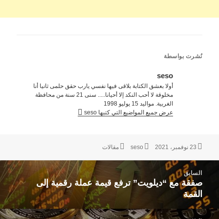
نُشرت بواسطة
seso
أولا بعشق الكتابة بلاقى فيها نفسي يارب حقق حلمى ثانيا أنا
مخلوقة لا أحب النكد إلا أحيانا..... سنى 21 سنة من محافظة
الغربية. مواليد 15 يوليو 1998
عرض جميع المواضيع التي كتبها seso
نُشرت
الكاتب
التصنيفات
23 نوفمبر، 2021
seso
مقالات
في
صفّح
السابق
لمقالات
صفقة مع “ديلويت” ترفع قيمة عملة رقمية إلى
المقالة
القمة
السابقة: