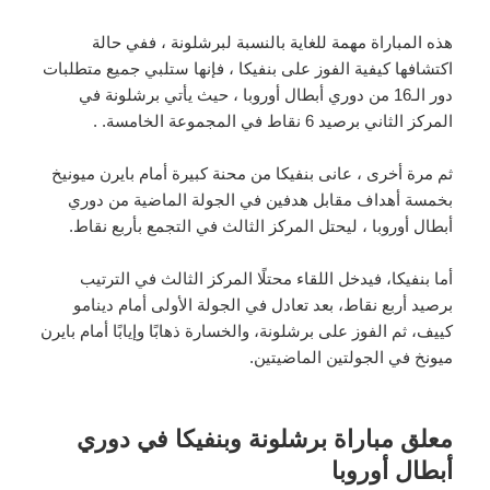
هذه المباراة مهمة للغاية بالنسبة لبرشلونة ، ففي حالة
اكتشافها كيفية الفوز على بنفيكا ، فإنها ستلبي جميع متطلبات
دور الـ16 من دوري أبطال أوروبا ، حيث يأتي برشلونة في
المركز الثاني برصيد 6 نقاط في المجموعة الخامسة. .
ثم مرة أخرى ، عانى بنفيكا من محنة كبيرة أمام بايرن ميونيخ
بخمسة أهداف مقابل هدفين في الجولة الماضية من دوري
أبطال أوروبا ، ليحتل المركز الثالث في التجمع بأربع نقاط.
أما بنفيكا، فيدخل اللقاء محتلًا المركز الثالث في الترتيب
برصيد أربع نقاط، بعد تعادل في الجولة الأولى أمام دينامو
كييف، ثم الفوز على برشلونة، والخسارة ذهابًا وإيابًا أمام بايرن
ميونخ في الجولتين الماضيتين.
معلق مباراة برشلونة وبنفيكا في دوري
أبطال أوروبا