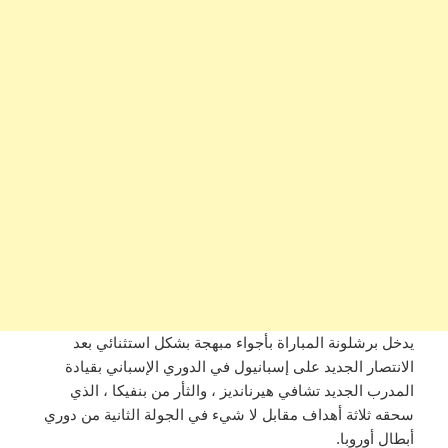
يدخل برشلونة المباراة بأجواء مبهجة بشكل استثنائي بعد
الانتصار الجديد على إسبانيول في الدوري الإسباني بقيادة
المدرب الجديد تشافي هيرنانديز ، والثأر من بنفيكا ، الذي
سحقه ثلاثة أهداف مقابل لا شيء في الجولة الثانية من دوري
أبطال أوروبا.