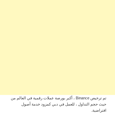
تم ترخيص Binance ، أكبر بورصة عملات رقمية في العالم من
حيث حجم التداول ، للعمل في دبي كمزود خدمة أصول
افتراضية.