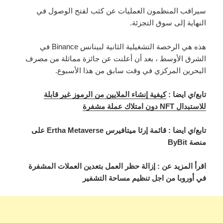
سيراقب المنظمون العمليات عن كثب لفتح الوصول في
النهاية إلى سوق التجزئة.
هذه هي الرخصة التشغيلية الثانية لبينانس Binance في
الشرق الأوسط ، بعد أن أعلنت عن جائزة مماثلة من مصرف
البحرين المركزي في وقت سابق من هذا الأسبوع.
تابع/ي ايضا :
كيفية إنشاء الملايين من الرموز غير قابلة
للاستبدال NFT دون امتلاك عملة مشفرة
تابع/ي ايضا : قائمة إرثا ميتافيرس Ertha Metaverse على
منصة ByBit
اقرأ المزيد عن : إزالة حظر العمل بتعدين العملات المشفرة
في أوروبا من اجل تنظيم مساحة التشفير