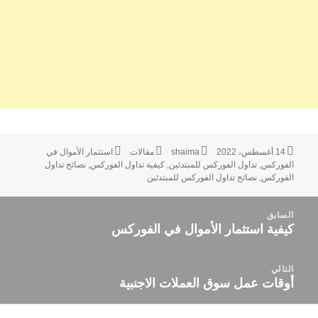
نُشرت
الكاتب
التصنيفات
الوسوم
14 أغسطس، 2022
shaima
مقالات
استثمار الأموال في
في
الفوركس
,
تداول الفوركس للمبتدئين
,
كيفية تداول الفوركس
,
نصائح تداول
الفوركس
,
نصائح تداول الفوركس للمبتدئين
صفّح
السابق
لمقالات
كيفية استثمار الأموال في الفوركس
المقالة
السابقة:
التالي
أوقات عمل سوق العملات الاجنبية
المقالة
التالية: