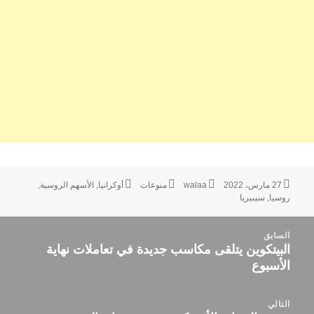
نُشرت
الكاتب
التصنيفات
الوسوم
27 مارس، 2022
walaa
منوعات
أوكرانيا
,
الأسهم الروسية
,
في
روسيا
,
سيبيريا
صفّح
السابق
لمقالات
البيتكوين يتلقى مكاسب جديدة في تعاملات نهاية
المقالة
الأسبوع
السابقة:
التالي