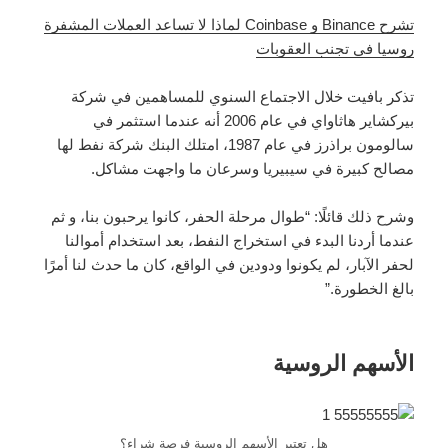
تشرح Binance و Coinbase لماذا لا تساعد العملات المشفرة
روسيا في تجنب العقوبات
تذكر بافيت خلال الاجتماع السنوي للمساهمين في شركة
بيركشاير هاثاواي في عام 2006 أنه عندما استثمر في
سالومون براذرز في عام 1987، امتلك البنك شركة نفط لها
مصالح كبيرة في سيبيريا وسرعان ما واجهت مشاكل.
وشرح ذلك قائلًا: “طوال مرحلة الحفر، كانوا يرحبون بنا، و ثم
عندما أردنا البدء في استخراج النفط، بعد استخدام أموالنا
لحفر الآبار، لم يكونوا ودودين في الواقع، كان ما حدث لنا أمرًا
بالغ الخطورة.”
الأسهم الروسية
هل تعتبر الأسهم الروسية فرصة شراء؟