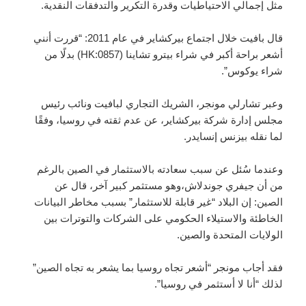
مثل إجمالي الاحتياطيات وقدرة التكرير والتدفقات النقدية.
قال بافيت خلال اجتماع بيركشاير في عام 2011: “قررت أنني
أشعر براحة أكبر في شراء بيترو تشاينا (HK:0857) بدلًا من
شراء يوكوس”.
وعبر تشارلي مونجر، الشريك التجاري لبافيت ونائب رئيس
مجلس إدارة شركة بيركشاير، عن عدم ثقته في روسيا، وفقًا
لما نقله بيزنس إنسايدر.
وعندما سُئل عن سبب سعادته بالاستثمار في الصين بالرغم
من أن جيفري جوندلاش،وهو مستثمر كبير آخر، قال عن
الصين: إن البلاد “غير قابلة للاستثمار” بسبب مخاطر البيانات
الخاطئة والاستيلاء الحكومي على الشركات والتوترات بين
الولايات المتحدة والصين.
فقد أجاب مونجر “أشعر تجاه روسيا بما يشعر به تجاه الصين”
لذلك “أنا لا أستثمر في روسيا”.