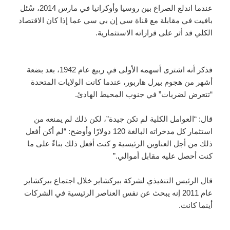
عندما اندلع الصراع بين روسيا وأوكرانيا في مارس 2014، سُئل
بافيت في مقابلة مع قناة سي إن بي سي عما إذا كان الاقتصاد
الكلي قد أثر على قراراته الاستثمارية.
فذكر أنه اشترى أسهمه الأولى في ربيع عام 1942، بعد بضعة
أشهر من هجوم بيرل هاربور، عندما كانت الولايات المتحدة
“تتعرض لضربات” في جنوب المحيط الهادئ.
قال: “العوامل الكلية لم تكن جيدة”، لكن ذلك لم يمنعه من
استثمار كل مدخراته البالغة 120 دولارًا وأوضح: “لم أكن أفعل
ذلك من أجل العناوين الرئيسية و كنت أفعل ذلك بناءً على ما
كنت أحصل عليه مقابل أموالي.”
قال الرئيس التنفيذي لشركة بيركشاير خلال اجتماع بيركشاير
عام 2011 إنه يبحث عن نفس العناصر الرئيسية في الشركات
أينما كانت.