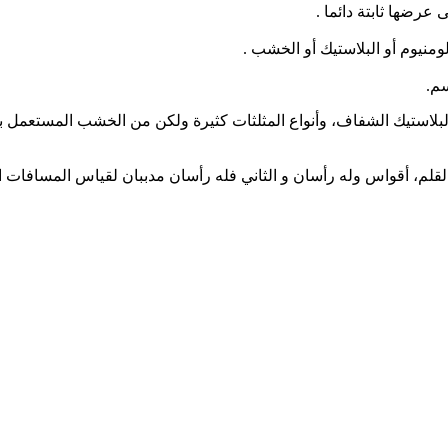
رضها ثابتة دائما .
م.
 القلم، أقواس وله رأسان و الثاني فله رأسان مدببان لقياس المسافات ا