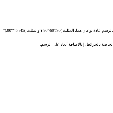
المثلثات: لرسم الخطوط العمودية والمتوازية، وتصنع المثلثات أو من البلاستيك الشفاف، وأنواع المثلثات كثيرة ولكن من الخشب المستعمل بالرسم عادة نوعان هما: المثلث )30/°60/°90 )°والمثلث )45/°45/°90.)°
لخاصة بالخرائط، إ بالاضافة أبعاد على الرسم.