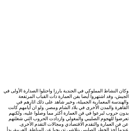
وكان النشاط المملوكي في الجندية بارزا واحتلوا الصدارة الأولى في
الجيش، وقد اشتهروا أيضا بفن العمارة ذات القباب المرتفعة
والهندسة المعمارية الجميلة، وخير شاهد على ذلك اثارهم في
القاهرة والمدن الأخرى في بلاد الشام ومصر. ولو ان أيامهم كانت
بدون حروب لبرعوا في فن العمارة أكثر مما وصلوا عليه، ولكنهم
تعرضوا للهجوم الصليبي والمغولي وازدادت الحروب التي شغلتهم
عن فن العمارة والتقدم الاقتصادي ومجالات التقدم الأخرى.
عندما أخذ الخطر الصليبي يتلاشى تدريجيا عن المناطق العربية، بدأ