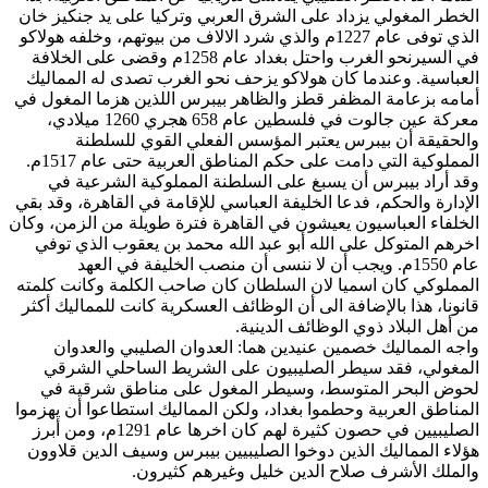
الخطر المغولي يزداد على الشرق العربي وتركيا على يد جنكيز خان
الذي توفى عام 1227م والذي شرد الالاف من بيوتهم، وخلفه هولاكو
في السيرنحو الغرب واحتل بغداد عام 1258م وقضى على الخلافة
العباسية. وعندما كان هولاكو يزحف نحو الغرب تصدى له المماليك
أمامه بزعامة المظفر قطز والظاهر بيبرس اللذين هزما المغول في
معركة عين جالوت في فلسطين عام 658 هجري 1260 ميلادي،
والحقيقة أن بيبرس يعتبر المؤسس الفعلي القوي للسلطنة
المملوكية التي دامت على حكم المناطق العربية حتى عام 1517م.
وقد أراد بيبرس أن يسبغ على السلطنة المملوكية الشرعية في
الإدارة والحكم، فدعا الخليفة العباسي للإقامة في القاهرة، وقد بقي
الخلفاء العباسيون يعيشون في القاهرة فترة طويلة من الزمن، وكان
اخرهم المتوكل على الله أبو عبد الله محمد بن يعقوب الذي توفي
عام 1550م. ويجب أن لا ننسى أن منصب الخليفة في العهد
المملوكي كان اسميا لان السلطان كان صاحب الكلمة وكانت كلمته
قانونا، هذا بالإضافة الى أن الوظائف العسكرية كانت للمماليك أكثر
من أهل البلاد ذوي الوظائف الدينية.
واجه المماليك خصمين عنيدين هما: العدوان الصليبي والعدوان
المغولي، فقد سيطر الصليبيون على الشريط الساحلي الشرقي
لحوض البحر المتوسط، وسيطر المغول على مناطق شرقية في
المناطق العربية وحطموا بغداد، ولكن المماليك استطاعوا أن يهزموا
الصليبيين في حصون كثيرة لهم كان اخرها عام 1291م، ومن أبرز
هؤلاء المماليك الذين دوخوا الصليبيين بيبرس وسيف الدين قلاوون
والملك الأشرف صلاح الدين خليل وغيرهم كثيرون.