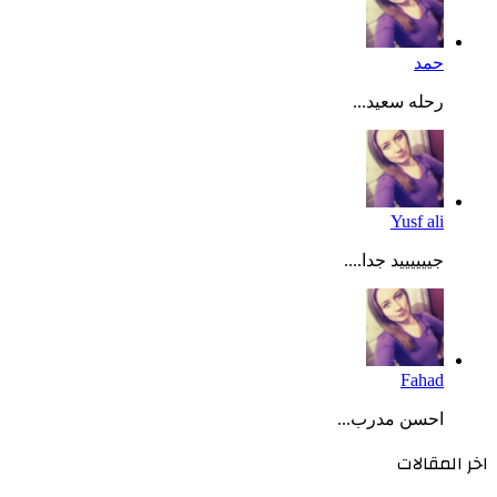
حمد
رحله سعيد...
Yusf ali
جييييييد جدا....
Fahad
احسن مدرب...
اخر المقالات