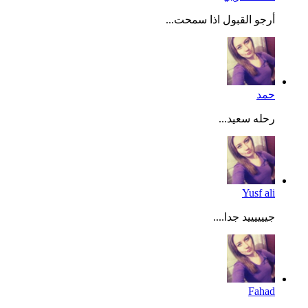
أرجو القبول اذا سمحت...
حمد
رحله سعيد...
Yusf ali
جييييييد جدا....
Fahad