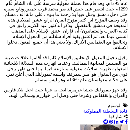
عام 1295م، وقد قام هذا بحملة مغولية شرسة على بلاد الشام عام
1299م حيث انتصر على جيش الناصر محمد قرب حمص وتابع سيره
حتى دخل دمشق وقتل فيها بلا رحمة ما ينوف على مائة ألف مسلم،
وقد وصف المؤرخ ابن كثير مؤرخ القرن الرابع عشر الميلادي هذه
المذبحة في دمشق بالتفصيل. وذكر الدكتور عبد الكريم رافق في
كتابه (العرب والعثمانيون) أن قازان اعتنق الإسلام على المذهب
السني فيما بعد. ثم اعتنق بقية أفراد سلالته من المغول الإسلام
وتحالفوا مع العثمانيين الأتراك. ولا يعني هذا أن جميع المغول دخلوا
الإسلام.
وقبل دخول المغول الإيلخانيين الإسلام كانوا قد أقاموا علاقات طيبة
مع الصلبيين لمجابهة المماليك. وعندما انهارت هذه السلالة الايلخانية
المغولية ظهرت سلالات مغولية متنازعة فيما بينها حتى ظهر رجل
قوي من المغول هو أمير سمرقند واسمه تيمورلنك الذي أعلن تمرد
على حكام مغولستان عام 1369م وهو ليس بمسلم.
وقد جهز تيمورلنك جيشا عرمرما اتجه به غربا حيث احتل بلاد فارس
والعراق والقفقاس وشرقا حتى وصل الى خوارزم وشمالي الهند.
الوسوم
قادة السلطنة المملوكية
شاركها
Pinterest
LinkedIn
Twitter
Facebook